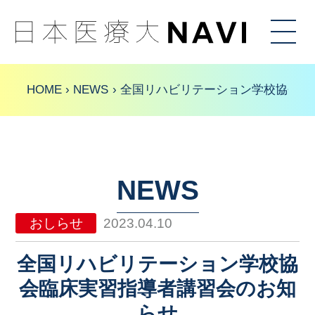
HOME
入試情報
HOME
NEWS
全国リハビリテーション学校協会臨
学べること
特色
イベント
NEWS
トピックス
アクセス
おしらせ
2023.04.10
全国リハビリテーション学校協
会臨床実習指導者講習会のお知
らせ