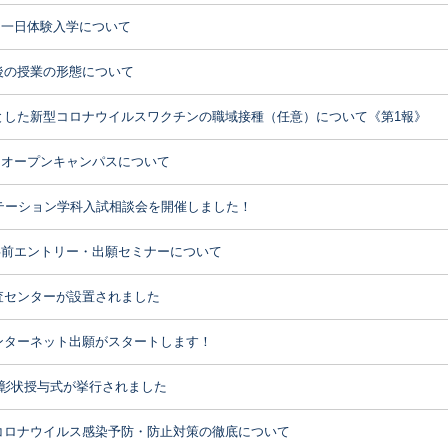
1回一日体験入学について
後の授業の形態について
とした新型コロナウイルスワクチンの職域接種（任意）について《第1報》
1回オープンキャンパスについて
ビリテーション学科入試相談会を開催しました！
期)事前エントリー・出願セミナーについて
査センターが設置されました
ンターネット出願がスタートします！
顕彰状授与式が挙行されました
コロナウイルス感染予防・防止対策の徹底について